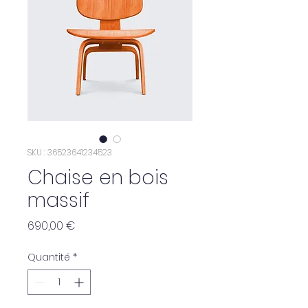
SKU : 36523641234523
Chaise en bois
massif
Prix
690,00 €
Quantité
*