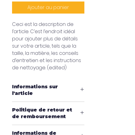
Ajouter au panier
Ceci est la description de 
l’article. C’est l’endroit idéal 
pour ajouter plus de détails 
sur votre article, tels que la 
taille, la matière, les conseils 
d’entretien et les instructions 
de nettoyage. (edited)
Informations sur
l'article
C'est l'endroit idéal pour ajouter 
Politique de retour et
des informations sur votre 
de remboursement
article, telles que les 
tailles 
disponibles
, 
les matériaux 
C'est l'endroit idéal pour 
utilisés
, 
les instructions 
Informations de
informer vos clients de la 