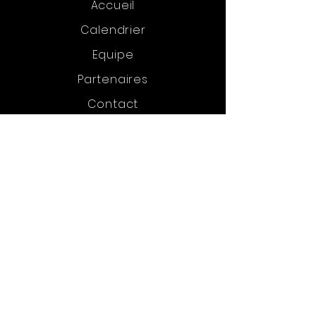
Accueil
Calendrier
Equipe
Partenaires
Contact
RESTER CONNECTÉ·E
Facebook
Instagram
Linkedin
CONTACT
FFC Région Sud