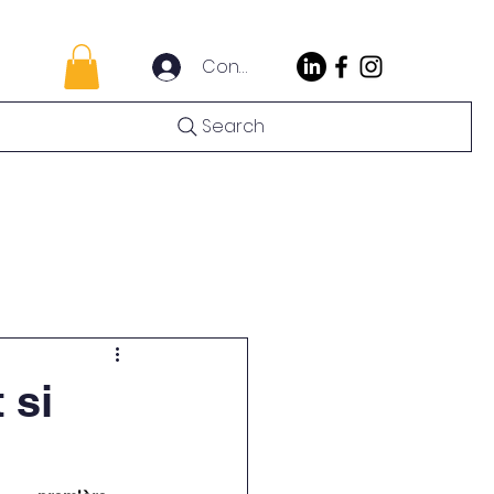
Connexion
Search
act
Mes Abonnements
 si