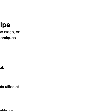
uipe
en stage, en 
onomiques 
oi
.
ts utiles et 
ltitude,