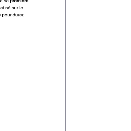
e sa 
première 
et né sur le 
é pour durer.