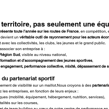
 territoire, pas seulement une éq
résente toute l’année sur les routes de France
, en compétition, 
 devient un 
véritable outil de rayonnement pour les acteurs éc
ct avec les collectivités, les clubs, les jeunes et le grand public.
 associer son entreprise à :
 Région Sud
, visible au niveau national,
 
formation et d’accompagnement des jeunes sportives
,
 
engagement, performance collective, mixité, dépassement de s
 du partenariat sportif
iquement de visibilité sur un maillot.Nous croyons à des 
partenaria
ec les entreprises, en fonction de leurs enjeux :
ques (mobilité, équipement, hébergement, nutrition, services),
talités sur les courses,
t de team building au cœur de notre centre de performance en a