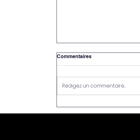
Commentaires
Rédigez un commentaire...
Hautes-Alpes : là où le
sport rencontre la nature