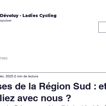
 Dévoluy - Ladies Cycling
ropulser.
Calendrier 2026
Nos partenaires
Cont
rses
déc. 2025
2 min de lecture
es de la Région Sud : et
liez avec nous ?