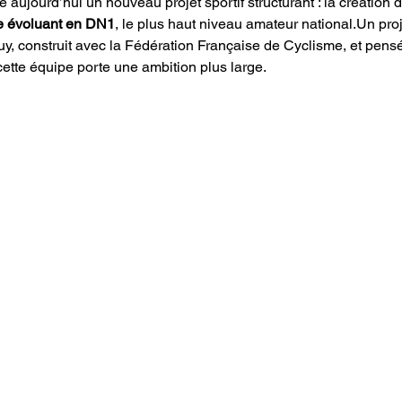
aujourd’hui un nouveau projet sportif structurant : la création d
ne évoluant en DN1
, le plus haut niveau amateur national.Un proj
luy, construit avec la Fédération Française de Cyclisme, et pens
cette équipe porte une ambition plus large.